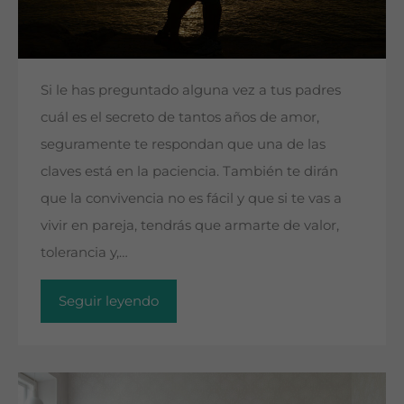
Si le has preguntado alguna vez a tus padres
cuál es el secreto de tantos años de amor,
seguramente te respondan que una de las
claves está en la paciencia. También te dirán
que la convivencia no es fácil y que si te vas a
vivir en pareja, tendrás que armarte de valor,
tolerancia y,…
Seguir leyendo