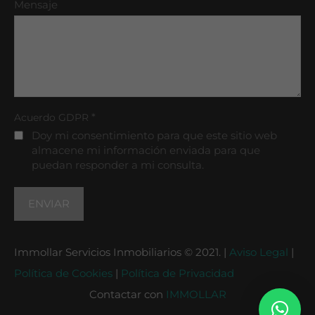
Mensaje
*
Acuerdo GDPR
Doy mi consentimiento para que este sitio web
almacene mi información enviada para que
puedan responder a mi consulta.
Immollar Servicios Inmobiliarios © 2021. |
Aviso Legal
|
Política de Cookies
|
Política de Privacidad
Contactar con
IMMOLLAR