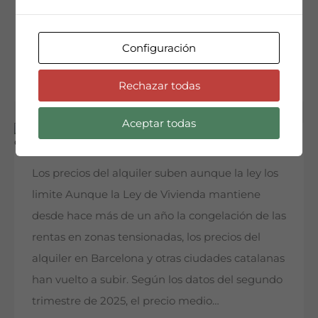
tensado porque existen especiales dificultades
para acceder…
Configuración
Seguir leyendo
Rechazar todas
Aceptar todas
Los precios del alquiler suben aunque la ley los
limite Aunque la Ley de Vivienda mantiene
desde hace más de un año la congelación de las
rentas en zonas tensionadas, los precios del
alquiler en Barcelona y otras ciudades catalanas
han vuelto a subir. Según los datos del segundo
trimestre de 2025, el precio medio…