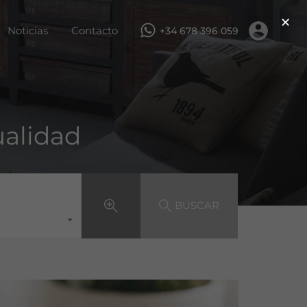
×
ar
Servicios
Obra nueva
Noticias
Contacto
Noticias
Contacto
+34 678 396 059
ualidad
BUSCAR