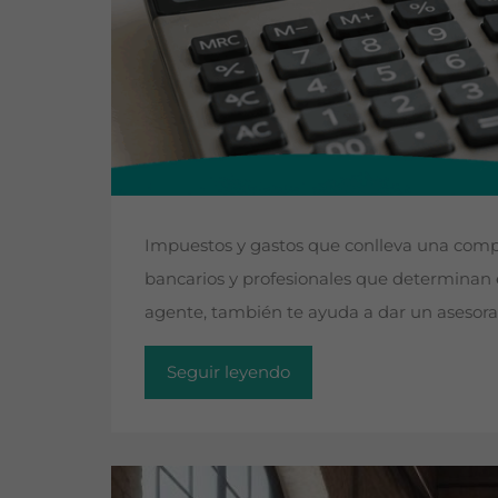
Impuestos y gastos que conlleva una compra
bancarios y profesionales que determinan e
agente, también te ayuda a dar un asesora
Seguir leyendo