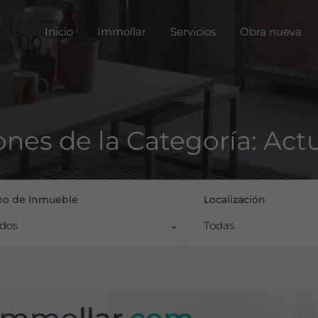
Inicio
Immoll
Inicio
Immollar
Servicios
Obra nueva
ones de la Categoría: Act
po de Inmueble
Localización
dos
Todas