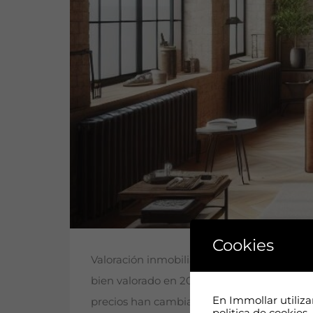
Cookies
Valoración inmobiliaria en Barcelona Much
bien valorado en 2026? El mercado inmobi
En Immollar utiliz
precios han cambiado, la demanda es exige
politica de cookies