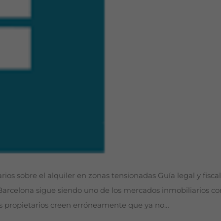
arios sobre el alquiler en zonas tensionadas Guía legal y fisca
: Barcelona sigue siendo uno de los mercados inmobiliarios
s propietarios creen erróneamente que ya no…