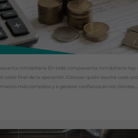
venta inmobiliaria En toda compraventa inmobiliaria hay imp
l coste final de la operación. Conocer quién asume cada uno 
miento más completo y a generar confianza en los clientes…