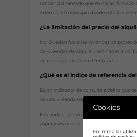
residencial tensado que se hayan firmado a
Además, el municipio donde está la vivien
¿La limitación del precio del alqui
No. Quedan fuera las viviendas de protección
de viviendas de alquiler destinadas a políti
de mercado residencial tensado.
¿Qué es el índice de referencia del
Es un indicador de consulta pública que se
de una vivienda según el lugar donde esté s
Cookies
Este índice, determinado por el Ministerio 
superar en ningún caso el valor superior.
En Immollar utiliz
politica de cookies