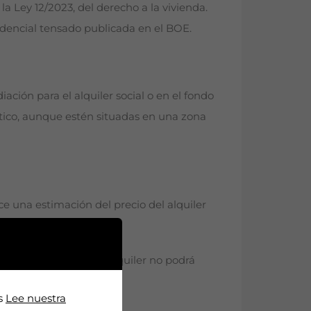
a Ley 12/2023, del derecho a la vivienda.
idencial tensado publicada en el BOE.
ación para el alquiler social o en el fondo
rístico, aunque estén situadas en una zona
e una estimación del precio del alquiler
perior. El precio del alquiler no podrá
os
Lee nuestra