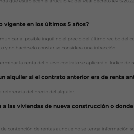
da que establecen el artículo 46 del Real decreto ley 6/2022 
o vigente en los últimos 5 años?
unicar al posible inquilino el precio del último recibo del co
to y no hacérselo constar se considera una infracción.
rminar la renta del nuevo contrato se aplicará el índice de re
 alquiler si el contrato anterior era de renta an
 referencia del precio del alquiler.
a a las viviendas de nueva construcción o dond
men de contención de rentas aunque no se tenga información 