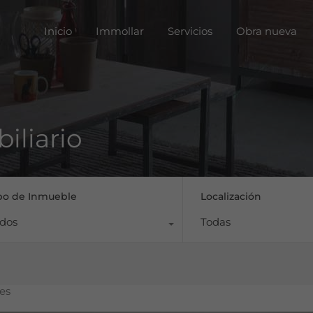
Inicio
Immoll
Inicio
Immollar
Servicios
Obra nueva
iliario
po de Inmueble
Localización
dos
Todas