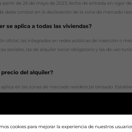
 partir de 26 de mayo de 2023, fecha de entrada en vigor de l
da debe constar en la declaración de la zona de mercado res
ler se aplica a todas las viviendas?
 oficial, las integradas en redes públicas de inserción o medi
cas sociales, las de alquiler social obligatorio y las de uso tu
 precio del alquiler?
 aplica en las zonas de mercado residencial tensado. Establec
ituado y sus características.
de Vivienda y Agenda Urbana, ofrece un valor inferior y uno su
amos cookies para mejorar la experiencia de nuestros usuari