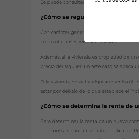
Se puede consultar en la
web del Minister
¿Cómo se regula el precio del alq
Con carácter general, el precio de un nuev
en los últimos 5 años actualizada.
Además, si la vivienda es propiedad de un g
precio del alquiler. En este caso se aplica
Si la vivienda no se ha alquilado en los úl
estar por debajo de lo que establece el índi
¿Cómo se determina la renta de u
Para determinar la renta de un nuevo contra
que consta y con la normativa aplicable. Po