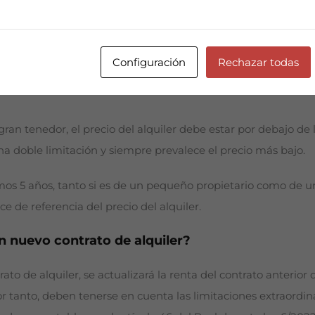
io de Vivienda y Agenda Urbana
.
uiler de un nuevo contrato?
Configuración
Rechazar todas
o contrato de alquiler debe ser como máximo la renta del últi
ran tenedor, el precio del alquiler debe estar por debajo de l
 una doble limitación y siempre prevalece el precio más bajo.
timos 5 años, tanto si es de un pequeño propietario como de un
ce de referencia del precio del alquiler.
n nuevo contrato de alquiler?
to de alquiler, se actualizará la renta del contrato anterior
r tanto, deben tenerse en cuenta las limitaciones extraordina