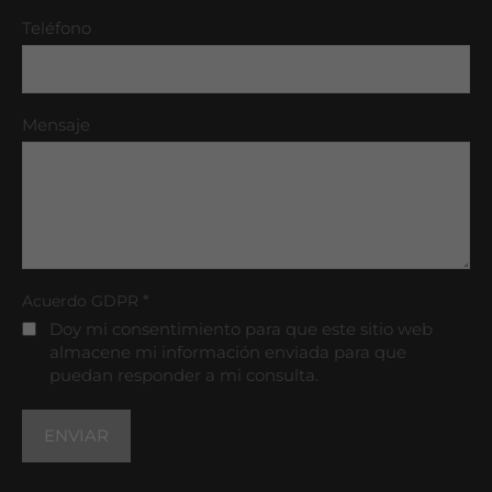
Teléfono
Mensaje
*
Acuerdo GDPR
Doy mi consentimiento para que este sitio web
almacene mi información enviada para que
puedan responder a mi consulta.