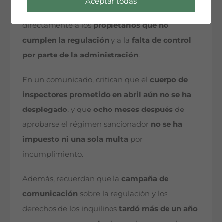
Aceptar todas
Desde el
Sindicato de Inquilinas
apuntan
directamente a los
propietarios que no
cumplen la regulación
y a la
falta de control
por parte de la administración
.
En un comunicado, critican que el
cuerpo de
inspectores prometido en abril aún no se ha
desplegado
, y que
ocho meses después
de
aprobarse el régimen sancionador
no se ha
impuesto ni una sola multa
por
incumplimiento.
Además, recuerdan que la
campaña de
comunicación
sobre la regulación y los
derechos de los inquilinos
tardó más de un año