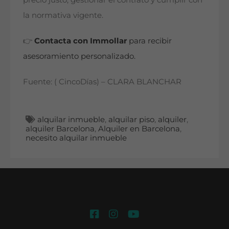
la normativa vigente.
👉
Contacta con Immollar
para recibir
asesoramiento personalizado.
Fuente: ( CincoDías) – CLARA BLANCHAR
alquilar inmueble
,
alquilar piso
,
alquiler
,
alquiler Barcelona
,
Alquiler en Barcelona
,
necesito alquilar inmueble