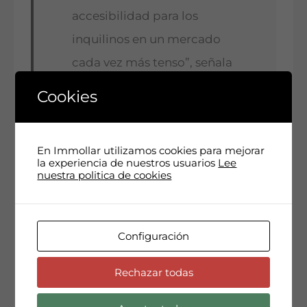
accesibilidad para los
inquilinos en un mercado
cada vez más tenso”, señala
Sala.
Cookies
“Cuando baja el tamaño de las
viviendas, el recibo total no
En Immollar utilizamos cookies para mejorar
sube tanto, pero el precio real
la experiencia de nuestros usuarios
Lee
nuestra politica de cookies
por metro cuadrado sí
aumenta.”
Configuración
El Sindicato de Inquilinas denuncia
Rechazar todas
falta de control