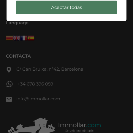
Aceptar todas
Language
CONTACTA
C/ Can Bruixa, nº42, Barcelona
+34 678 396 059
info@immollar.com