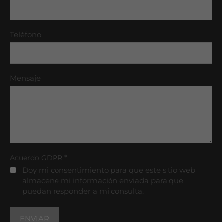
Teléfono
Mensaje
*
Acuerdo GDPR
Doy mi consentimiento para que este sitio web
almacene mi información enviada para que
puedan responder a mi consulta.