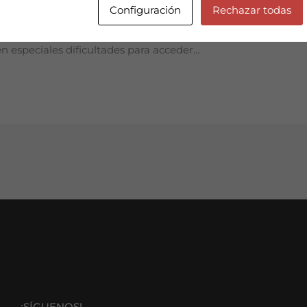
 los precios del alquiler de la vivienda ¿Desde cuándo se lim
Configuración
Rechazar todas
 a la que pertenezca el municipio donde está la vivienda: Es
n especiales dificultades para acceder…
¡SÍGUENOS!