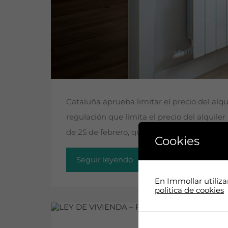
Cataluña aprueba limitar el precio del al
regulación que limita el precio del alquiler
de 25 de febrero, que adopta medidas urg
Cookies
Seguir leyendo
En Immollar utiliz
politica de cookies