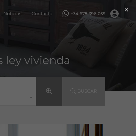
×
ar
Servicios
Obra nueva
Noticias
Contacto
Noticias
Contacto
+34 678 396 059
s ley vivienda
BUSCAR