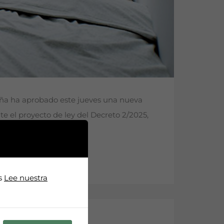
luña ha aprobado este jueves una nueva
nte el proyecto de ley del Decreto 2/2025,
os
Lee nuestra