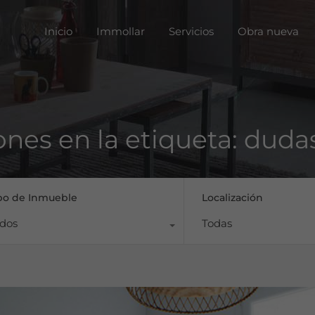
Inicio
Immoll
Inicio
Immollar
Servicios
Obra nueva
ones en la etiqueta: duda
po de Inmueble
Localización
dos
Todas