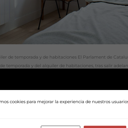
quiler de temporada y de habitaciones El Parlament de Cata
 de temporada y del alquiler de habitaciones, tras salir adela
entes en…
amos cookies para mejorar la experiencia de nuestros usuari