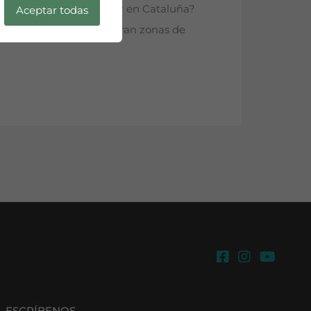
ita el precio del alquiler en Cataluña?
Aceptar todas
tas dos zonas se consideran zonas de
ESCRÍBENOS