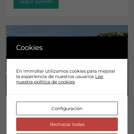
Seguir leyendo
Cookies
En Immollar utilizamos cookies para mejorar
la experiencia de nuestros usuarios
Lee
nuestra politica de cookies
Cataluña limitará los precios del alquiler en
Configuración
zonas tensionadas. Se limitarán los alquileres y
Rechazar todas
se aplicarán incentivos fiscales en zonas de alta
presión residencial. La regulación del precio de