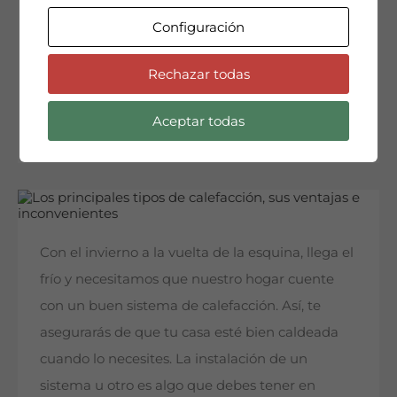
anterior nos servían para taparnos. Y es que la
Configuración
sensación de mirar una peli en el sofá tapados,
mientras fuera hace frío, es lo mejor del…
Rechazar todas
Seguir leyendo
Aceptar todas
Con el invierno a la vuelta de la esquina, llega el
frío y necesitamos que nuestro hogar cuente
con un buen sistema de calefacción. Así, te
asegurarás de que tu casa esté bien caldeada
cuando lo necesites. La instalación de un
sistema u otro es algo que debes tener en