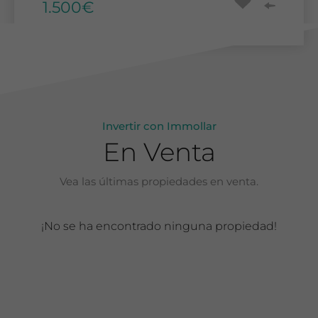
1.500€
395.000€
250.000€
Invertir con Immollar
En Venta
Vea las últimas propiedades en venta.
¡No se ha encontrado ninguna propiedad!