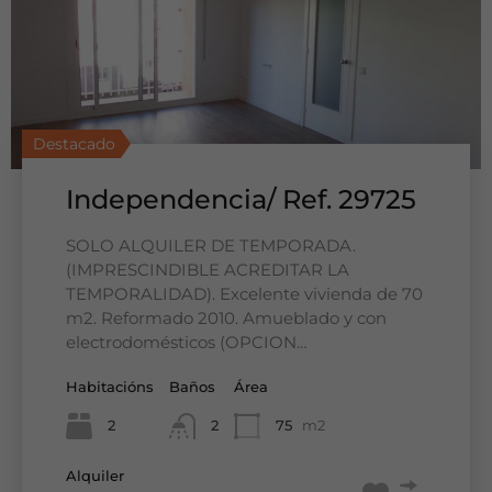
Destacado
Destacado
Destacado
Destacado
Independencia/ Ref. 29725
Plaza Europa (Hospitalet
Balears (Santa Coloma de
Planta Baja con terraza/
de Llobregat) / Ref. 29725
Gramenet) / Ref. 29325
Ref. 28724
SOLO ALQUILER DE TEMPORADA.
(IMPRESCINDIBLE ACREDITAR LA
TEMPORALIDAD). Excelente vivienda de 70
m2. Reformado 2010. Amueblado y con
electrodomésticos (OPCION…
Habitacións
Baños
Área
Habitacións
Baños
Área
Habitacións
Habitacións
Baños
Baños
Área
Área
1
1
56
m2
2
2
75
m2
2
4
2
2
85
90
m2
m2
Compra
Alquiler
226.000€
Compra
Compra