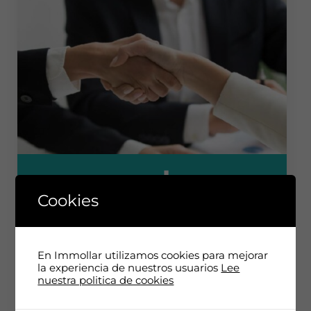
Cookies
En Immollar utilizamos cookies para mejorar
ÁREA EMPRESAS
la experiencia de nuestros usuarios
Lee
nuestra politica de cookies
Locales, oficinas, naves industriales...