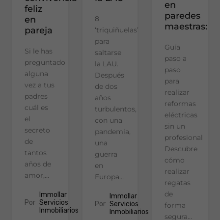
en
feliz
paredes
en
8
maestras:
pareja
‘triquiñuelas’
para
Guía
Si le has
saltarse
paso a
preguntado
la LAU.
paso
alguna
Después
para
vez a tus
de dos
realizar
padres
años
reformas
cuál es
turbulentos,
eléctricas
el
con una
sin un
secreto
pandemia,
profesional
de
una
Descubre
tantos
guerra
cómo
años de
en
realizar
amor,…
Europa…
regatas
de
Immollar
Immollar
Por
Servicios
Por
Servicios
forma
Inmobiliarios
Inmobiliarios
segura…