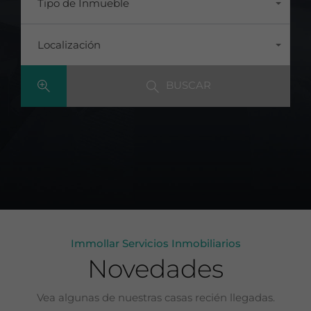
Tipo de Inmueble
Todos
Localización
Todas
BUSCAR
Immollar Servicios Inmobiliarios
Novedades
Vea algunas de nuestras casas recién llegadas.