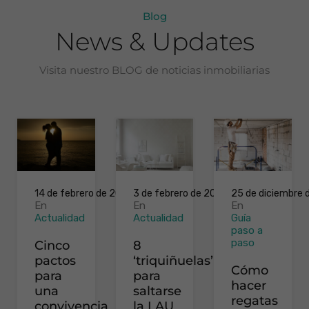
Blog
News & Updates
Visita nuestro BLOG de noticias inmobiliarias
14 de febrero de 2025
3 de febrero de 2025
25 de diciembre
En
En
En
Actualidad
Actualidad
Guía
paso a
paso
Cinco
8
pactos
‘triquiñuelas’
Cómo
para
para
hacer
una
saltarse
regatas
convivencia
la LAU