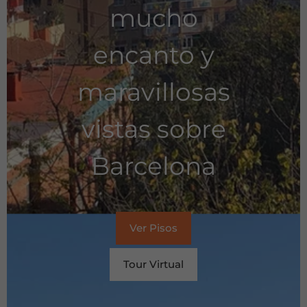
mucho
encanto y
maravillosas
vistas sobre
Barcelona
Ver Pisos
Tour Virtual