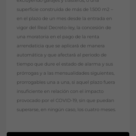
excluyendo garajes y trasteros, o una
superficie construida de más de 1.500 m2 –
en el plazo de un mes desde la entrada en
vigor del Real Decreto-ley, la concesión de
una moratoria en el pago de la renta
arrendaticia que se aplicará de manera
automática y que afectará al periodo de
tiempo que dure el estado de alarma y sus
prórrogas y a las mensualidades siguientes,
prorrogables una a una, si aquel plazo fuera
insuficiente en relación con el impacto
provocado por el COVID-19, sin que puedan
superarse, en ningún caso, los cuatro meses.
Dicha renta se aplazará, sin penalización ni