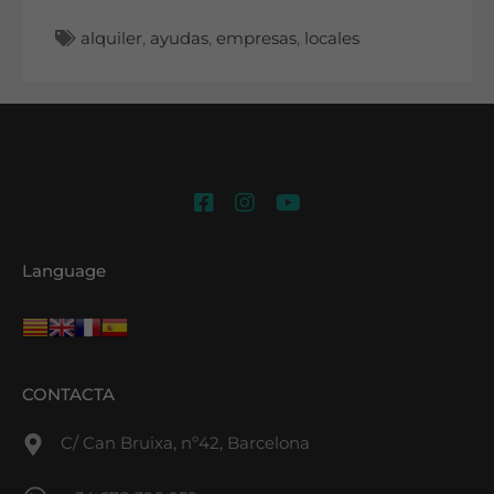
alquiler
,
ayudas
,
empresas
,
locales
Language
CONTACTA
C/ Can Bruixa, nº42, Barcelona