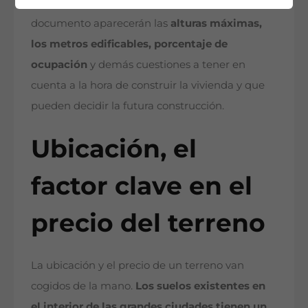
ayuntamiento correspondiente. En este
documento aparecerán las
alturas máximas,
los metros edificables, porcentaje de
ocupación
y demás cuestiones a tener en
cuenta a la hora de construir la vivienda y que
pueden decidir la futura construcción.
Ubicación, el
factor clave en el
precio del terreno
La ubicación y el precio de un terreno van
cogidos de la mano.
Los suelos existentes en
el interior de las grandes ciudades tienen un