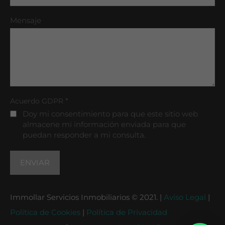
Mensaje
*
Acuerdo GDPR
Doy mi consentimiento para que este sitio web
almacene mi información enviada para que
puedan responder a mi consulta.
Immollar Servicios Inmobiliarios © 2021. |
Aviso Legal
|
Política de Cookies
|
Política de Privacidad