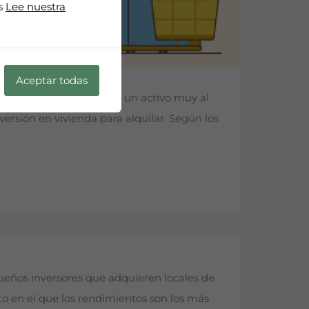
os
Lee nuestra
Aceptar todas
les comerciales, garajes y un activo muy al
ersión en vivienda para alquilar. Según los
queños inversores que adquieren locales de
o en el que los rendimientos son los más