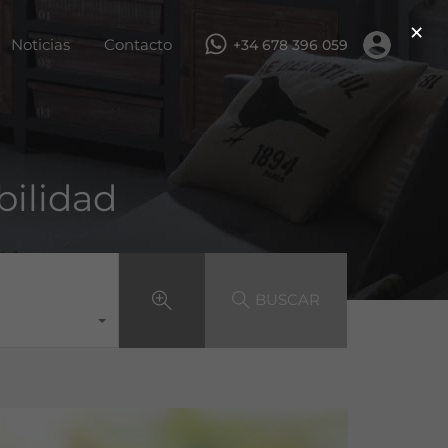
×
ar
Servicios
Obra nueva
Noticias
Contacto
Noticias
Contacto
+34 678 396 059
bilidad
BUSCAR