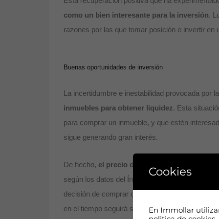
Esta recuperación positiva que ha experimentado
como un bien interesante para la inversión
. L
razones por las que tomar posición e invertir e
Buenas oportunidades de inversión
La incertidumbre e inestabilidad provocada por l
inmuebles para obtener liquidez
. Esta situaci
para comprar un inmueble, y que estén interesado
sigue generando gran interés.
De hecho,
el precio del alquiler de vivienda 
Cookies
según los datos del Índice de Precios de Consumo
decisión de comprar o alquilar una vivienda sig
en el tiempo seguirá siendo una inversión rentabl
En Immollar utiliz
politica de cookies