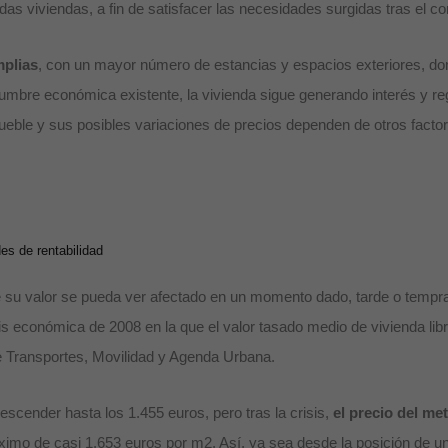
s viviendas, a fin de satisfacer las necesidades surgidas tras el co
plias
, con un mayor número de estancias y espacios exteriores, don
idumbre económica existente, la vivienda sigue generando interés y re
eble y sus posibles variaciones de precios dependen de otros factor
es de rentabilidad
ue su valor se pueda ver afectado en un momento dado, tarde o temp
sis económica de 2008 en la que el valor tasado medio de vivienda li
de Transportes, Movilidad y Agenda Urbana.
escender hasta los 1.455 euros, pero tras la crisis,
el precio del me
imo de casi 1.653 euros por m2. Así, ya sea desde la posición de un 