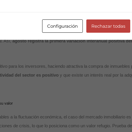
Configuración
Rechazar todas
o General del Notariado, en agosto se registraron un total de 33.201
l. Así,
agosto registra la primera variación interanual positiva de
vo para los inversores, haciendo atractiva la compra de inmuebles p
ctividad del sector es positivo
y que existe un interés real por la adq
su valor
les a la fluctuación económica, el caso del mercado inmobiliario es 
aciones de crisis, lo que lo posiciona como un valor refugio. Prueba de