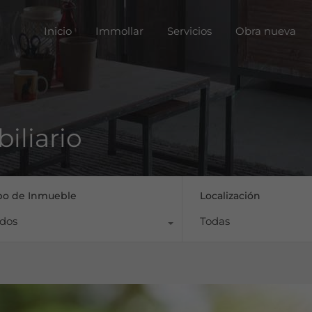
Inicio
Immoll
Inicio
Immollar
Servicios
Obra nueva
iliario
po de Inmueble
Localización
dos
Todas