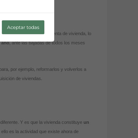
Aceptar todas
 transacciones de compraventa de vivienda, lo
l año
, ante las bajadas de todos los meses
ara, por ejemplo, reformarlos y volverlos a
uisición de viviendas.
diferente. Y es que la vivienda constituye
un
 ello es la actividad que existe ahora de