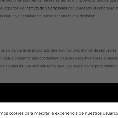
 el sector en los últimos meses es tan solo una prueba más de que e
os expertos de
Instituto de Valoraciones
han analizado el panorama inm
n un inmueble actualmente puede ser una buena decisión:
a crisis sanitaria ha propiciado que algunos propietarios de inmueble
ón podría presentar una oportunidad para aquellos inversores o partic
s en adquirir una vivienda tanto para uso propio como para obtener re
ha registrado un aumento del 5%
en septiembre de este año en comp
 (IPC) del INE. No obstante, a pesar de la situación en la que nos 
ue siendo su ubicación, por tanto, la adquisición de un inmueble en 
e en el largo plazo.
amos cookies para mejorar la experiencia de nuestros usuari