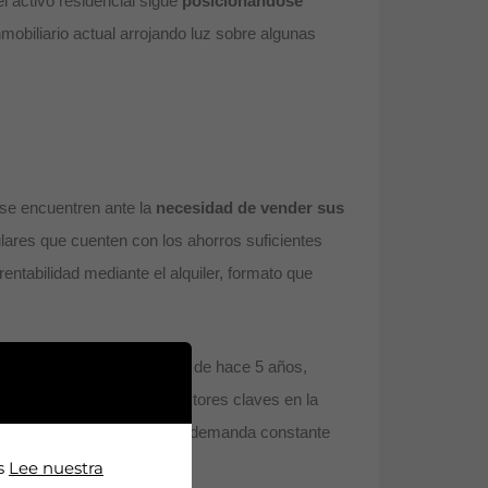
l activo residencial sigue
posicionándose
obiliario actual arrojando luz sobre algunas
s se encuentren ante la
necesidad de vender sus
ulares que cuenten con los ahorros suficientes
ntabilidad mediante el alquiler, formato que
aración con el mismo mes de hace 5 años,
encontramos, uno de los factores claves en la
áreas consolidadas y con una demanda constante
os
Lee nuestra