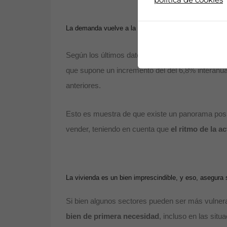
La demanda vuelve a la senda del crecimiento
Según los últimos datos publicados por el Consej
que supone un incremento del del 6,8% interanua
anteriores.
Esto es muestra de que existe un panorama positi
vender, teniendo en cuenta que
el ritmo de la a
La vivienda es un bien imprescindible, y eso, asegura 
Si bien algunos sectores pueden ser más vulnerab
bien de primera necesidad
, incluso en las situ