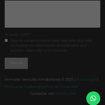
*
Acuerdo GDPR
Doy mi consentimiento para que este sitio web
almacene mi información enviada para que
puedan responder a mi consulta.
Immollar Servicios Inmobiliarios © 2021. |
Aviso Legal
|
Política de Cookies
|
Política de Privacidad
Contactar con
IMMOLLAR