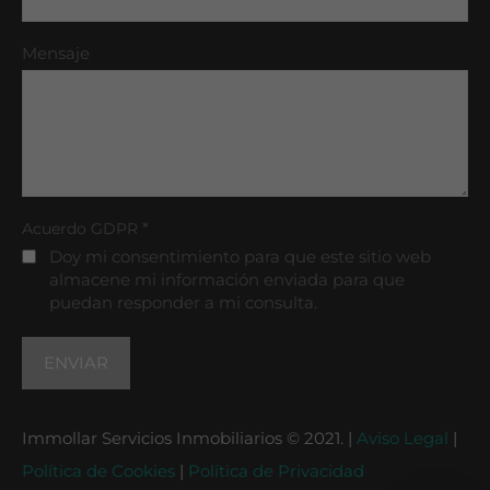
Mensaje
*
Acuerdo GDPR
Doy mi consentimiento para que este sitio web
almacene mi información enviada para que
puedan responder a mi consulta.
Immollar Servicios Inmobiliarios © 2021. |
Aviso Legal
|
Política de Cookies
|
Política de Privacidad