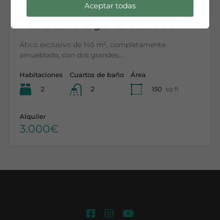
Aceptar todas
Ático en alquiler de temporada en El
Putxet con dos grandes terrazas
Ático exclusivo de 145 m², completamente
amueblado, con dos grandes…
Habitaciones
Cuartos de baño
Área
2
150
sq ft
2
Alquiler
3.000€