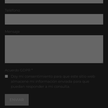
Teléfono
Mensaje
*
Acuerdo GDPR
Doy mi consentimiento para que este sitio web
almacene mi información enviada para que
puedan responder a mi consulta.