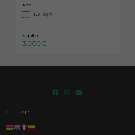
Área
sq ft
150
Alquiler
3.000€
Language