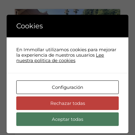
Cookies
En Immollar utilizamos cookies para mejorar
la experiencia de nuestros usuarios
Lee
nuestra politica de cookies
Ático en alquiler de temporada en
El Putxet con dos grandes
Configuración
terrazas
Rechazar todas
Ático exclusivo de 145 m²,…
Habitaciones
Cuartos de baño
Aceptar todas
2
2