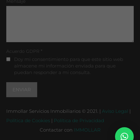
Mensaje
*
Acuerdo GDPR
Doy mi consentimiento para que este sitio web
almacene mi información enviada para que
puedan responder a mi consulta.
Immollar Servicios Inmobiliarios © 2021. |
Aviso Legal
|
Política de Cookies
|
Política de Privacidad
Contactar con
IMMOLLAR