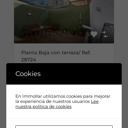
Planta Baja con terraza/ Ref.
28724
Disponible para entrar. Planta baja/…
Cookies
Habitaciones
Cuartos de baño
1
1
En Immollar utilizamos cookies para mejorar
la experiencia de nuestros usuarios
Lee
Área
nuestra politica de cookies
m2
56