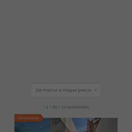
De menor a mayor precio
1
a
1
de
1
propiedades
Destacado