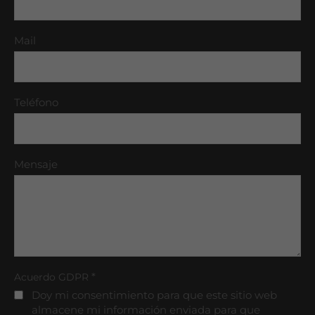
Mail
Teléfono
Mensaje
*
Acuerdo GDPR
Doy mi consentimiento para que este sitio web
almacene mi información enviada para que