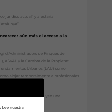
 jurídico actual” y afectaría
Catalunya”.
ncarecer aún más el acceso a la
legi d’Administradors de Finques de
PI), ASVAL y la Cambra de la Propietat
 Arrendamientos Urbanos (LAU) como
, como alojar temporalmente a profesionales
 de duración y no constituyen una
bierta”.
os
Lee nuestra