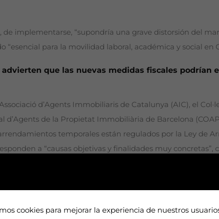
de implementarse, “supondría una grave distorsión del marco
esencial para la movilidad laboral, académica y social en 
advierten que las nuevas medidas fiscales podrían e
Associació d’Agents Immobiliaris de Catalunya (AIC), el Col·
cial d’Agents de la Propietat Immobiliària de Barcelona (COA
 arrendamientos temporales están regulados por la Ley de
 responden a “causas objetivas y finalidades muy concretas”
sición residencial.
izaciones sectoriales, habitualmente no superan los 12 meses
un complemento imprescindible para una sociedad dinámica y a
amos cookies para mejorar la experiencia de nuestros usuari