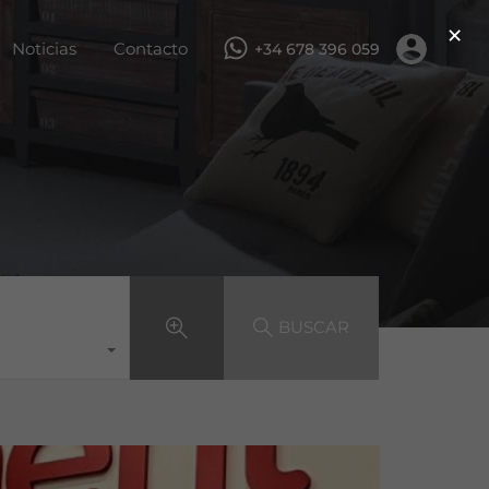
×
ar
Servicios
Obra nueva
Noticias
Contacto
Noticias
Contacto
+34 678 396 059
BUSCAR