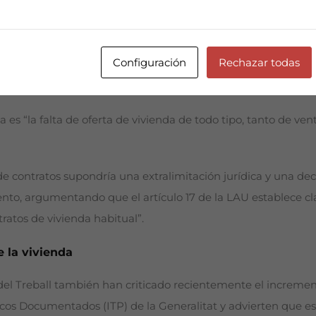
e duras con los recientes acuerdos entre el Gobierno de la G
Configuración
Rechazar todas
sposiciones legales (DL 2/2025 y DL 5/2025), que califican co
a vivienda.
es “la falta de oferta de vivienda de todo tipo, tanto de ven
o de contratos supondría una extralimitación jurídica y una d
ento, argumentando que el artículo 17 de la LAU establece cl
tratos de vivienda habitual”.
 la vivienda
del Treball también han criticado recientemente el increme
icos Documentados (ITP) de la Generalitat y advierten que e