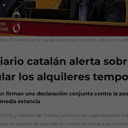
ibre (Foment) en la rueda de prensa conjunta sobre la modif
iario catalán alerta sob
lar los alquileres tempo
or firman una declaración conjunta contra la pos
y media estancia
PCE) y Foment del Treball, junto con las organizaciones más
nte el anuncio de extender el control de rentas a los contra