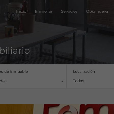
Inicio
Immoll
Inicio
Immollar
Servicios
Obra nueva
iliario
po de Inmueble
Localización
dos
Todas