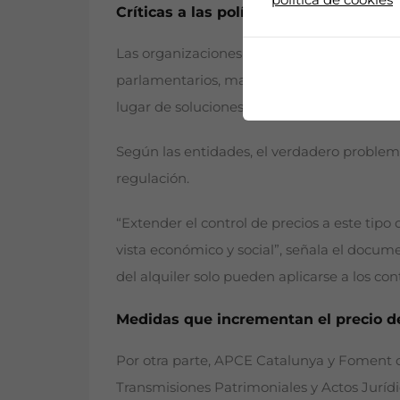
Críticas a las políticas de vivienda
Las organizaciones han sido particularment
parlamentarios, materializados en varias di
lugar de soluciones reales al problema de l
Según las entidades, el verdadero problema 
regulación.
“Extender el control de precios a este tip
vista económico y social”, señala el docum
del alquiler solo pueden aplicarse a los con
Medidas que incrementan el precio de
Por otra parte, APCE Catalunya y Foment 
Transmisiones Patrimoniales y Actos Juríd