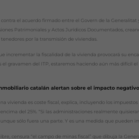
tra el acuerdo firmado entre el Govern de la Generalitat 
siones Patrimoniales y Actos Jurídicos Documentados, crea
 tenedores por la transmisión de viviendas.
incrementar la fiscalidad de la vivienda provocará su enc
os el gravamen del ITP, estaremos haciendo aún más difícil el 
inmobiliario catalán alertan sobre el impacto negativo
na vivienda es coste fiscal, explica, incluyendo los impuestos
cima del 25%. “Si las administraciones realmente quisieran i
e, aunque sólo fuera una parte. Y es una medida que pueden
bre, censura “el campo de minas fiscal” que dibuja la Genera