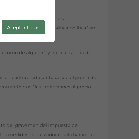
eneralitat y diversos grupos
Aceptar todas
mo respuestas a “la aritmética política” en
ta como de alquiler”, y no la ausencia de
ecisión contraproducente desde el punto de
aramente que “las limitaciones al precio
nto del gravamen del Impuesto de
stas medidas penalizadoras sólo harán que