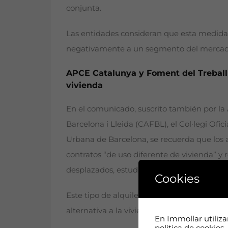
conjunta.
Las entidades consideran que esta medida, 
negativamente a un segmento del mercado “
APCE Catalunya y Foment del Treball 
vivienda
En el comunicado, suscrito también por la 
Barcelona i Lleida (CAFBL), el Col·legi Ofi
Urbana de Barcelona, se recuerda que los
contratos “de uso diferente de vivienda” y
desplazados, estudiantes o personas en tran
Cookies
Este tipo de alquileres, apuntan las organ
alternativa a la vivienda habitual, “sino 
En Immollar utiliz
politica de cookies