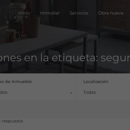
Inicio
Immoll
Inicio
Immollar
Servicios
Obra nueva
ones en la etiqueta: segu
po de Inmueble
Localización
dos
Todas