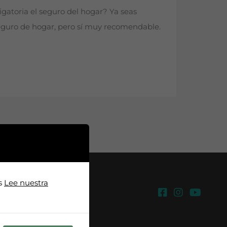
igatoria el seguro del hogar? Ya seas
l seguro de hogar, pero sí muy recomendable.
os
Lee nuestra