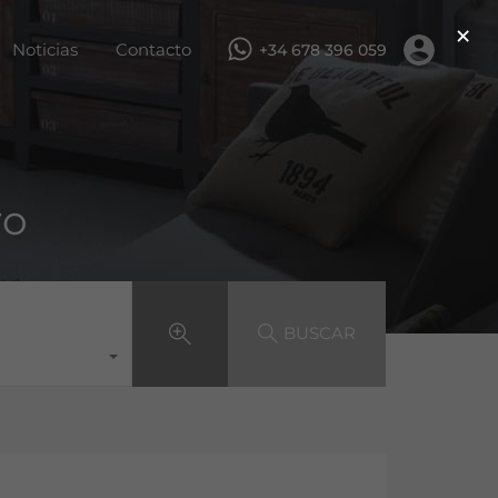
×
ar
Servicios
Obra nueva
Noticias
Contacto
Noticias
Contacto
+34 678 396 059
ro
BUSCAR