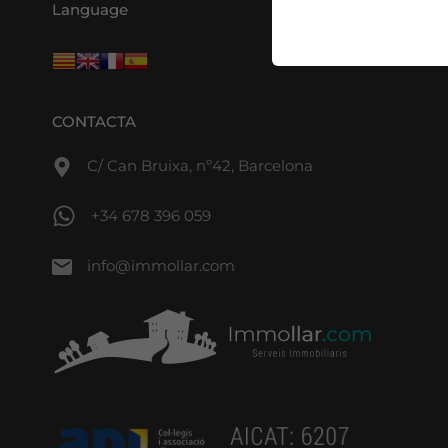
Language
CONTACTA
C/ Can Bruixa, nº42, Barcelona
+34 678 396 059
info@immollar.com