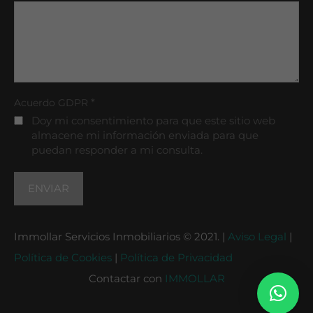
*
Acuerdo GDPR
Doy mi consentimiento para que este sitio web
almacene mi información enviada para que
puedan responder a mi consulta.
Immollar Servicios Inmobiliarios © 2021. |
Aviso Legal
|
Política de Cookies
|
Política de Privacidad
Contactar con
IMMOLLAR