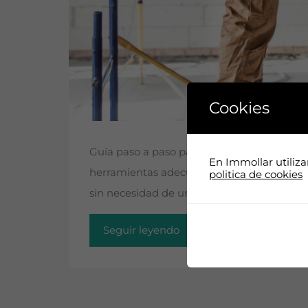
Cookies
Guía paso a paso para realizar reformas elé
En Immollar utiliz
herramientas adecuadas y una planificació
politica de cookies
sin necesidad de un profesional Si alguna 
Seguir leyendo