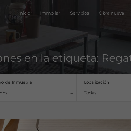
Inicio
Immoll
Inicio
Immollar
Servicios
Obra nueva
ones en la etiqueta: Rega
po de Inmueble
Localización
dos
Todas