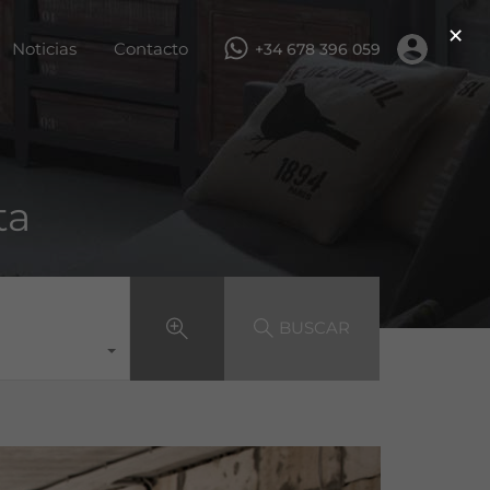
×
ar
Servicios
Obra nueva
Noticias
Contacto
Noticias
Contacto
+34 678 396 059
ta
BUSCAR