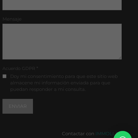
Mensaje
*
Acuerdo GDPR
Doy mi consentimiento para que este sitio web
almacene mi información enviada para que
puedan responder a mi consulta.
Contactar con
IMMOLLAR