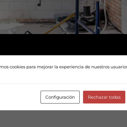
ctricas sin un profesional Descubre cómo realizar regatas de
amos cookies para mejorar la experiencia de nuestros usuari
n cuidadosa para un resultado profesional. Guía paso a paso
vez te has…
Configuración
Rechazar todas