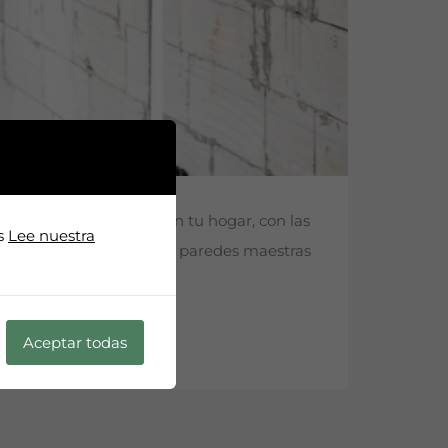
 forma segura y eficaz en tu hogar, con las
os
Lee nuestra
 para realizar regatas en paredes maestras
Aceptar todas