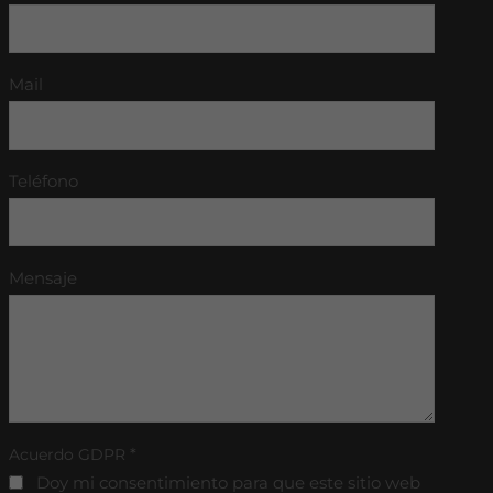
Mail
Teléfono
Mensaje
*
Acuerdo GDPR
Doy mi consentimiento para que este sitio web