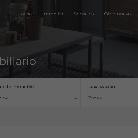
Inicio
Immoll
Inicio
Immollar
Servicios
Obra nueva
iliario
po de Inmueble
Localización
dos
Todas