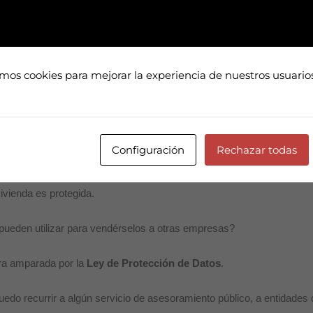
tección pública
al que, en su caso, esté sujeta la vivienda (en la 
amos cookies para mejorar la experiencia de nuestros usuari
izontal
de la finca, así como el importe de los gastos de comunidad.
ato que firme me pedirán datos personales -DNI, cuentas bancarias, 
Configuración
Rechazar todas
e constar en los contratos
y documentos que usted suscriba. En cua
stablezcan fórmulas de pago aplazado o en caso de concertar o subrog
vivienda es protegida.
 pueden utilizar para vendérselos a otras empresas?
tra amparada por la
Ley de Protección de Datos
.
edo recurrir a algún servicio de asesoramiento público, a entidade