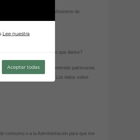
Comunidad Autónoma o en el Ministerio de
os
Lee nuestra
ingresos familiares…? ¿Tengo que darlos?
Aceptar todas
nto a la información de contenido patrimonial,
ar un préstamo hipotecario. Los datos sobre
s de consumo o a la Administración para que me