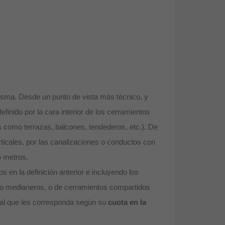
misma. Desde un punto de vista más técnico, y
definido por la cara interior de los cerramientos
les como terrazas, balcones, tendederos, etc.). De
erticales, por las canalizaciones o conductos con
5 metros.
os en la definición anterior e incluyendo los
a o medianeros, o de cerramientos compartidos
ional que les corresponda según su
cuota en la