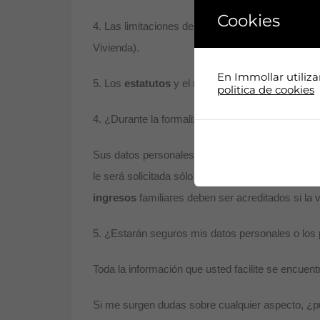
Cookies
4. Las limitaciones derivadas del régimen de
pro
Vivienda).
En Immollar utiliz
5. Los
estatutos
y el régimen de
propiedad hor
politica de cookies
4. ¿Durante la formalización de cualquier contr
Sus datos personales propiamente dichos
han d
le será solicitada sólo en tanto en cuanto se e
ingresos
familiares deben ser acreditados si la 
5. ¿Estarán seguros mis datos personales o los
Toda la información que usted facilite se encuen
Si me surgen dudas sobre cualquier aspecto, ¿pu