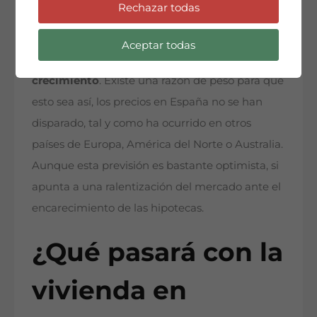
Rechazar todas
estallido de la burbuja inmobiliaria, ahora
podría estar en el bando contrario y ser uno de
Aceptar todas
los pocos con capacidad de
mantener cierto
crecimiento
. Existe una razón de peso para que
esto sea así, los precios en España no se han
disparado, tal y como ha ocurrido en otros
países de Europa, América del Norte o Australia.
Aunque esta previsión es bastante optimista, si
apunta a una ralentización del mercado ante el
encarecimiento de las hipotecas.
¿Qué pasará con la
vivienda en