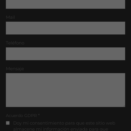
Mail
Teléfono
Mensaje
*
Acuerdo GDPR
Doy mi consentimiento para que este sitio web
almacene mi información enviada para que