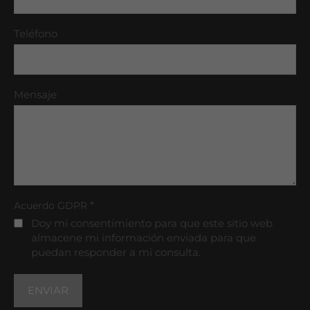
Teléfono
Mensaje
*
Acuerdo GDPR
Doy mi consentimiento para que este sitio web
almacene mi información enviada para que
puedan responder a mi consulta.