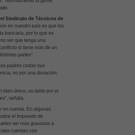
l. “Normalmente la gente
ñade.
del
Sindicato de Técnicos de
ún en nuestro país es que los
a bancaria, por lo que es
a no ser que tenga una
onflicto si tiene más de un
istintas partes”.
los padres cedan sus
encia, no por una donación.
 bien único, no tanto por el
es”, señala.
er en cuenta. En algunas
obre el Impuesto de
uelen ser más gravosas a
 Éstas cuentan con