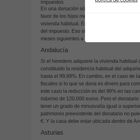
En una donación sólo hay una reducción si l
favor de los hijos menores de 35 años con la
vivienda habitual. Entonces la reducción es
del impuesto. Eso sí, el donatario deberá com
meses siguientes a la donación.
Andalucía
Si el heredero adquiere la vivienda habitual
constituido la residencia habitual del adquir
hasta el 99,99%. En cambio, en el caso de la
fiscales si lo que se dona es dinero para com
este caso la reducción es del 99% en las ca
máximo de 120.000 euros. Pero el donatario
tener un grado de minusvalía igual o superio
patrimonio preexistente del donatario no pue
€. Y la casa debe estar ubicada dentro de An
Asturias