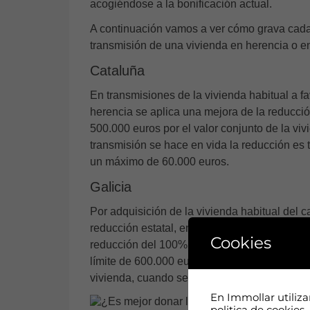
acogiéndose a la bonificación actual.
A continuación vamos a ver cómo grava cad
transmisión de una vivienda en herencia o e
Cataluña
En transmisiones de la vivienda habitual a f
herencia se aplica una mejora de la reducció
500.000 euros por el valor conjunto de la viv
transmisión se hace en vida la reducción es
un máximo de 60.000 euros.
Galicia
Por adquisición de la vivienda habitual del 
reducción estatal, en función del parentesco
Cookies
reducción del 100% cuando la adquisición c
límite de 600.000 euros. Y la cuantía es varia
vivienda, cuando se adquiere por hijos o ad
En Immollar utiliz
politica de cookies