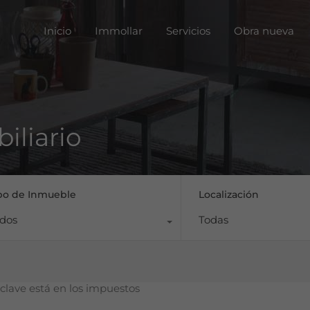
Inicio
Immoll
Inicio
Immollar
Servicios
Obra nueva
iliario
po de Inmueble
Localización
dos
Todas