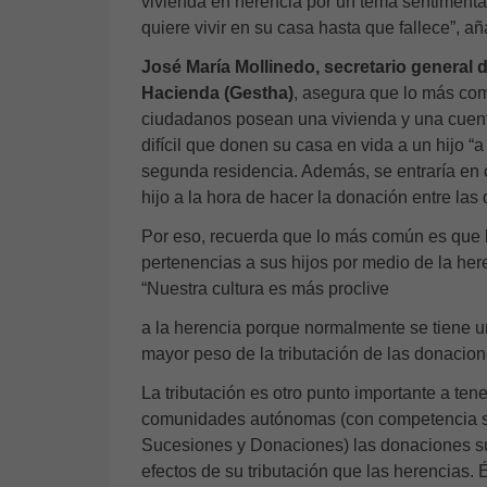
vivienda en herencia por un tema sentimenta
quiere vivir en su casa hasta que fallece”, a
José María Mollinedo, secretario general 
Hacienda (Gestha)
, asegura que lo más com
ciudadanos posean una vivienda y una cuent
difícil que donen su casa en vida a un hijo “
segunda residencia. Además, se entraría en c
hijo a la hora de hacer la donación entre las d
Por eso, recuerda que lo más común es que 
pertenencias a sus hijos por medio de la her
“Nuestra cultura es más proclive
a la herencia porque normalmente se tiene un
mayor peso de la tributación de las donacion
La tributación es otro punto importante a ten
comunidades autónomas (con competencia s
Sucesiones y Donaciones) las donaciones s
efectos de su tributación que las herencias.