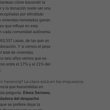
lantean cómo transmitir la
r y la
donación
suele ser una
recopiladas por el
Instituto
as
viviendas heredadas
ganan
es que influye en esta
e en cada comunidad autónoma.
 63.537 casas, de las que un
donación. Y si vemos el peso
l total de viviendas
mos seis años vemos que es
ron entre el 17% y el 21% del
.
ncia que transmitidas en
sta pregunta.
Elena Serrano
,
ndadora del despacho
e se prefiere dejar la