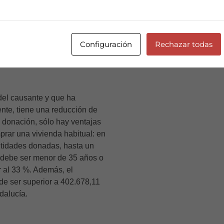
o que se dona es dinero a
 finalidad de comprar una
 del 95% de la base imponible
Configuración
Rechazar todas
prar la casa en los seis
 del causante y que ha
iente, tiene una reducción de
 donación, sólo hay ventajas
prar una vivienda habitual: en
ntidades donadas, hasta un
 debe ser menor de 35 años o
r al 33 %. Además, el
de ser superior a 402.678,11
dalucía.