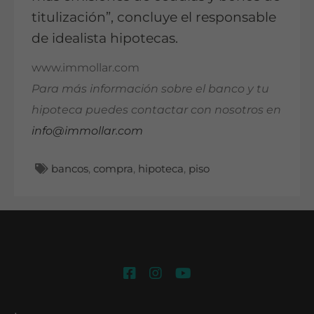
titulización”, concluye el responsable
de idealista hipotecas.
www.immollar.com
Para más información sobre el banco y tu
hipoteca puedes contactar con nosotros en
info@immollar.com
bancos
,
compra
,
hipoteca
,
piso