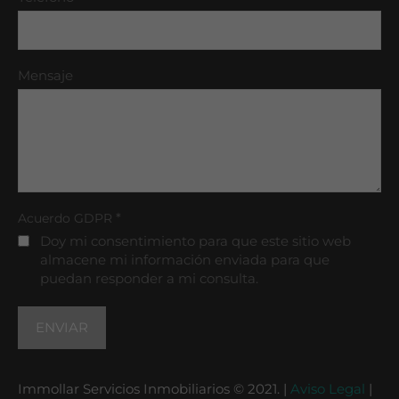
Mensaje
*
Acuerdo GDPR
Doy mi consentimiento para que este sitio web
almacene mi información enviada para que
puedan responder a mi consulta.
Immollar Servicios Inmobiliarios © 2021. |
Aviso Legal
|